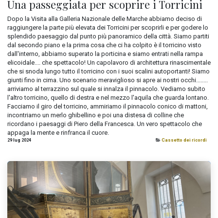
Una passeggiata per scoprire i Torricini
Dopo la Visita alla Galleria Nazionale delle Marche abbiamo deciso di
raggiungere la parte più elevata dei Torricini per scoprirli e per godere lo
splendido paesaggio dal punto più panoramico della città. Siamo partiti
dal secondo piano e la prima cosa che ci ha colpito è il torricino visto
dall'interno, abbiamo superato la porticina e siamo entrati nella rampa
elicoidale.... che spettacolo! Un capolavoro di architettura rinascimentale
che si snoda lungo tutto il torricino con i suoi scalini autoportanti! Siamo
giunti fino in cima. Uno scenario meraviglioso si apre ai nostri occhi........
arriviamo al terrazzino sul quale si innalza il pinnacolo. Vediamo subito
l'altro torricino, quello di destra e nel mezzo l'aquila che guarda lontano.
Facciamo il giro del torricino, ammiriamo il pinnacolo conico di mattoni,
incontriamo un merlo ghibellino e poi una distesa di colline che
ricordano i paesaggi di Piero della Francesca. Un vero spettacolo che
appaga la mente e rinfranca il cuore.
29 lug 2024
Cassetto dei ricordi