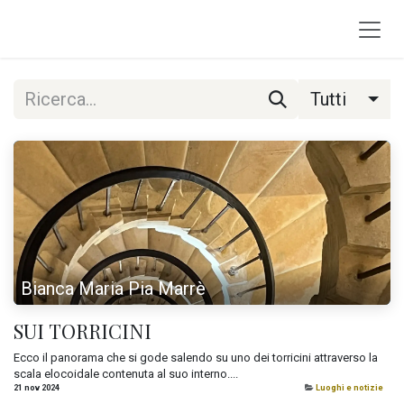
Passa al contenuto
Tutti
Bianca Maria Pia Marrè
SUI TORRICINI
Ecco il panorama che si gode salendo su uno dei torricini attraverso la
scala elocoidale contenuta al suo interno....
21 nov 2024
Luoghi e notizie