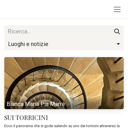
Passa al contenuto
Luoghi e notizie
Bianca Maria Pia Marrè
SUI TORRICINI
Ecco il panorama che si gode salendo su uno dei torricini attraverso la