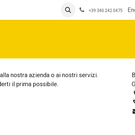
Visits
Blog
Rates
Contact me
En
+39 340 242 0475
alla nostra azienda o ai nostri servizi.
B
rti il prima possibile.
G