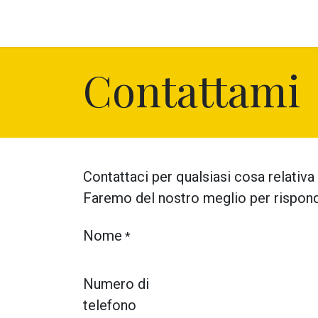
Skip to Content
Home
Destinations
Events and 
Contattami
Contattaci per qualsiasi cosa relativa 
Faremo del nostro meglio per risponde
Nome
*
Numero di
telefono