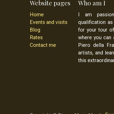
Website pages
Who am I
Home
I am passio
Events and visits
qualification a
Blog
for your tour o
Rates
where you can 
Contact me
Piero della Fr
artists, and lea
this extraordinar