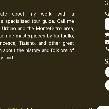
G
S
nate about my work, with a
s a
specialised tour guide
. Call me
f Urbino and the Montefeltro area,
admire masterpieces by Raffaello,
ancesca, Tiziano, and other great
rn about the history and folklore of
y land..
S