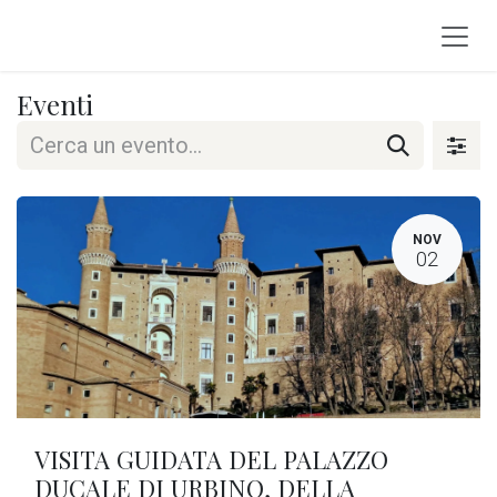
Passa al contenuto
Eventi
NOV
02
VISITA GUIDATA DEL PALAZZO
DUCALE DI URBINO, DELLA